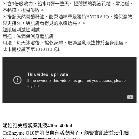
＊含3倍吸收力，飽水Q彈一整天。輕薄透的乳液質地，零油感、
不黏膩，極易吸收。
＊搭配天然葡萄籽油、酪梨油精華及獨特HYDRA IQ，讓保濕效
果更持久，給肌膚看得見的水嫩透亮。。
經肌膚刺激性測試
用途：滋潤保濕身體肌膚
用法：每天沐浴後，擦乾身體，取適量乳液塗抹於全身肌膚。
北市衛妝廣字第10101138號
妮維雅美體緊膚乳液400ml400ml
CoEnzyme Q10是肌膚自有活膚因子，能緊實肌膚並淡化細