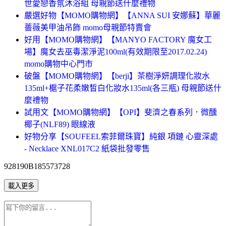
世愛戀香氛沐浴組 母親節送什麼禮物
嚴選好物【MOMO購物網】【ANNA SUI 安娜蘇】華麗
薔薇美甲油吊飾 momo母親節特賣會
好用【MOMO購物網】【MANYO FACTORY 魔女工
場】魔女去巫毒潔淨泥100ml(有效期限至2017.02.24)
momo購物中心門市
破盤【MOMO購物網】【berji】茶樹淨妍調理化妝水
135ml+槴子花柔嫩皙白化妝水135ml(各三瓶) 母親節送什
麼禮物
試用文【MOMO購物網】【OPI】斐濟之春系列．微醺
椰子(NLF89) 眼線液
好物分享【SOUFEEL索菲爾珠寶】純銀 項鏈 心靈深處
- Necklace XNL017C2 紙袋批發零售
928190B185573728
載入更多