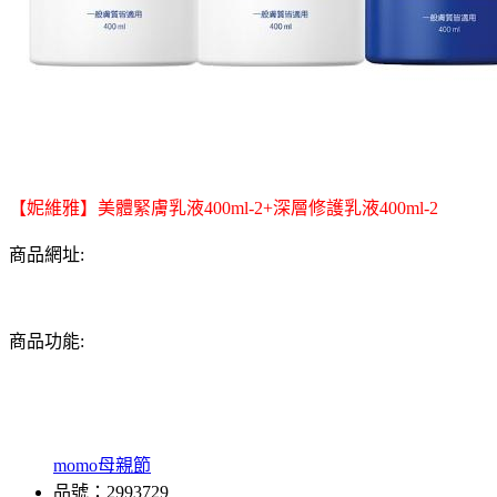
【妮維雅】美體緊膚乳液400ml-2+深層修護乳液400ml-2
商品網址:
商品功能:
momo母親節
品號：2993729