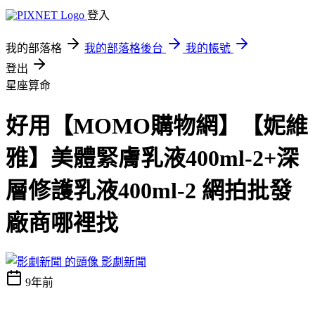
登入
我的部落格
我的部落格後台
我的帳號
登出
星座算命
好用【MOMO購物網】【妮維
雅】美體緊膚乳液400ml-2+深
層修護乳液400ml-2 網拍批發
廠商哪裡找
影劇新聞
9年前