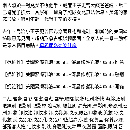
兩人照顧一對兒女不假他手，威廉王子更曾大談爸爸經，說自
己幫兒子換第一片尿布，還為了照顧女兒無法休息。美滿的家
庭形象，吸引年輕一代對王室的支持。
去年，喬治小王子更曾因為穿著睡袍和拖鞋，和當時的美國總
統歐巴馬見面，超萌形象占領媒體版面。全家人的一舉一動都
是眾人矚目焦點。
母親節送婆婆什麼
【妮維雅】美體緊膚乳液400ml-2+深層修護乳液400ml-2推薦
【妮維雅】美體緊膚乳液400ml-2+深層修護乳液400ml-2熱銷
【妮維雅】美體緊膚乳液400ml-2+深層修護乳液400ml-2開箱
口紅,唇膏,唇彩,唇蜜,唇釉,唇筆,咬唇妝,粉底刷,粉撲,海綿,眉刷,
眼線刷,眼影刷,眼影棒,遮瑕刷,腮紅刷,高光刷,鼻影刷,修容刷,唇
刷,卸妝,卸妝油,卸妝水,卸妝乳,卸妝液,眼唇卸妝液,美妝,彩妝,
化妝,美妝品,彩妝品,化妝品,CP值超高,保養,保養品,保養步驟,
部落客大推,化妝水,乳液,身體乳液,精華液,凝露,面膜,眼膜,唇