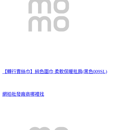
【轉行賣絲巾】純色圍巾 柔軟保暖批肩(黑色009SL)
網拍批發廠商哪裡找