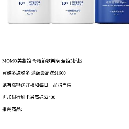
MOMO美妝館 母親節歡樂購 全館3折起
買越多送越多 滿額最高送$1600
還有滿額送好禮和每日一品賠售價
再加銀行刷卡最高送$2400
推薦商品: