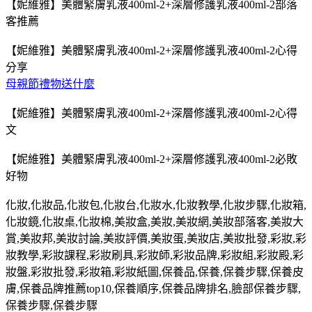
【妮維雅】美體緊膚乳液400ml-2+深層修護乳液400ml-2部落
客推薦
【妮維雅】美體緊膚乳液400ml-2+深層修護乳液400ml-2心得
分享
母親節禮物送什麼
【妮維雅】美體緊膚乳液400ml-2+深層修護乳液400ml-2心得
文
【妮維雅】美體緊膚乳液400ml-2+深層修護乳液400ml-2必敗
好物
化妝,化妝品,化妝包,化妝台,化妝水,化妝教學,化妝步驟,化妝箱,
化妝鏡,化妝桌,化妝棉,美妝盒,美妝,美妝網,美妝部落客,美妝大
賞,美妝邦,美妝討論,美妝評價,美妝蛋,美妝店,美妝批發,彩妝,彩
妝教學,彩妝課程,彩妝刷具,彩妝師,彩妝品牌,彩妝組,彩妝殿,彩
妝盤,彩妝批發,彩妝箱,彩妝紙圖,保養品,保養,保養步驟,保養皮
膚,保養品牌推薦top10,保養順序,保養品牌排名,臉部保養步驟,
保養步驟,保養步驟