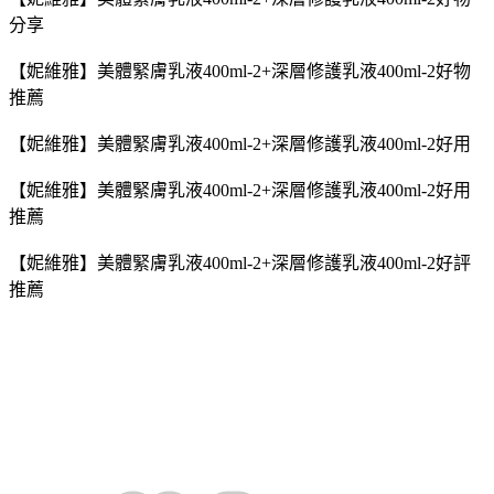
分享
【妮維雅】美體緊膚乳液400ml-2+深層修護乳液400ml-2好物
推薦
【妮維雅】美體緊膚乳液400ml-2+深層修護乳液400ml-2好用
【妮維雅】美體緊膚乳液400ml-2+深層修護乳液400ml-2好用
推薦
【妮維雅】美體緊膚乳液400ml-2+深層修護乳液400ml-2好評
推薦