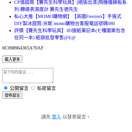
CP值超高【賽先生科學玩具】[絕版出清]飛機儀錶板系
列-轉速表濕度計 賽先生德先生
私心大推【MOMO購物網】【英國Freezeez】手搖式
DIY製冰甜筒-米妮 momo購物台客服電話號碼080
評價【賽先生科學玩具】3D摺紙筆記本(七種圖案包含
在同一本) 紙袋批發零售@E@
0C098964365A70AF
載入更多
公開留言
私密留言
發佈留言
請先
登入
以發表留言。