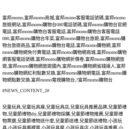
富邦
momo,
富邦
momo
商城
,
富邦
momo
客服電話號碼
,
富邦
momo
旅遊網站
,
富邦
momo
購物台
080
電話號碼
,
富邦
momo
購物台官網
電話
,
富邦
momo
購物台客服電話
,
富邦
momo
購物台客服電話
080,
富邦
momo
購物台年菜
,
富邦
momo
購物台旅遊
,
富邦
momo
購
物台旅遊商品
,
富邦
momo
購物台電話
,
富邦
momo
購物網
,
富邦
momo
購物網免付費電話
,
富邦
momo
購物網商城
,
富邦
momo
購物
網客服電話號碼
,
富邦
momo
購物網折價卷
,
富邦
momo
購物網旅
遊
,
富邦
momo
購物網旅遊國內
,
富邦
momo
購物網省錢達人
,
富邦
momo
購物網紅利點數兌換
,
富邦
momo
購物網電話
,
富邦
momo
購
物網點數兌換
,
富邦
momo
電視購物台
,?
富邦
momo
購物台
#NEWS_CONTENT_2#
兒童玩具
,
兒童玩具展
,
兒童玩具店
,
兒童玩具推薦品牌
,
兒童節禮
物
,
兒童節禮物
diy,
兒童節禮物採購
,
兒童節禮物推薦
,
兒童節禮
物票選
,
兒童節禮物送什麼
,
兒童節送禮
,
兒童節送禮物
,
小孩玩
具
,
小孩玩具哪裡買
,
小孩玩具屋
,
小孩玩具店
,
小孩玩具推薦
,
小