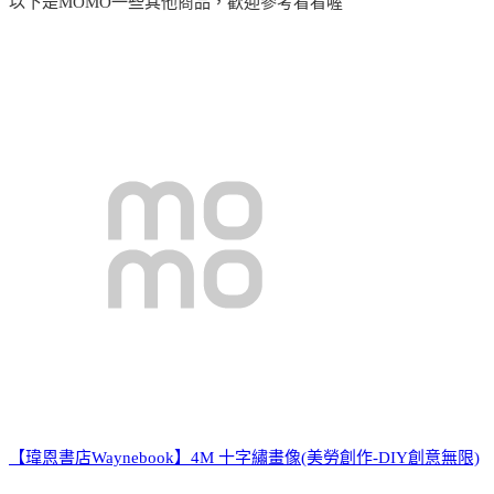
以下是MOMO一些其他商品，歡迎參考看看喔
【瑋恩書店Waynebook】4M 十字繡畫像(美勞創作-DIY創意無限)