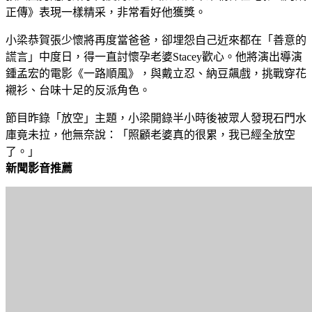
正傳》表現一樣精采，非常看好他獲獎。
小梁恭賀張少懷將再度當爸爸，卻埋怨自己近來都在「善意的
謊言」中度日，得一直討懷孕老婆Stacey歡心。他將演出導演
鍾孟宏的電影《一路順風》，與戴立忍、納豆飆戲，挑戰穿花
襯衫、台味十足的反派角色。
節目昨錄「放空」主題，小梁開錄半小時後被眾人發現石門水
庫竟未拉，他無奈說：「照顧老婆真的很累，我已經全放空
了。」
新聞影音推薦