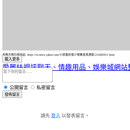
本篇文章引用自此: https://tw.news.yahoo.com/小梁看好張少懷奪金馬男配-215005911.html
載入更多
愛麗絲視訊聊天、情趣用品、娛樂城網站
公開留言
私密留言
發佈留言
請先
登入
以發表留言。